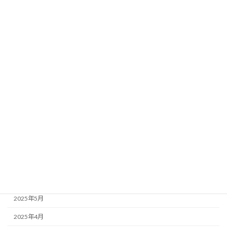
靴の紹介
サッカースパイク
サッカー（トレーニング用）
スニーカー
フットサルシューズ
ランニングシューズ
靴の選び方
アーカイブ
2025年10月
2025年6月
2025年5月
2025年4月