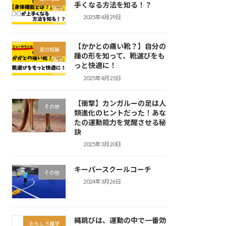
手くなる方法を知る！？
2025年4月29日
【かかとの痛い靴？】自分の
足の知識
踵の形を知って、靴選びをも
っと快適に！
2025年4月25日
【衝撃】カンガルーの足は人
その他
類進化のヒントだった！あな
たの運動能力を覚醒させる秘
訣
2025年3月20日
キーパースクールコーチ
その他
2024年3月26日
縄跳びは、運動の中で一番効
おもしろ雑学