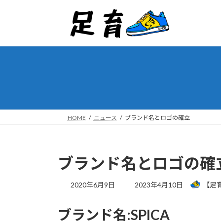
コ
ナ
ン
ビ
テ
ゲ
ン
ー
ツ
シ
へ
ョ
ス
ン
キ
に
ッ
移
プ
動
HOME
ニュース
ブランド名とロゴの確立
ブランド名とロゴの確
最
2020年6月9日
2023年4月10日
【足
終
更
ブランド名:SPICA
新