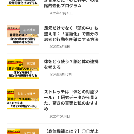
階的強化プログラム
2025年10月13日
足元だけでなく「頭の中」も
心の授業
整える：「言語化」で自分の
思考と行動を明確にする方法
2025年6月8日
体をどう使う？脳と体の連携
豆知識
を考える
2025年5月17日
ストレッチは「体との対話ツ
おもしろ雑学
ール」！研究データから見え
た、驚きの真実と私のおすす
め
2025年5月4日
【身体機能とは？】○○が上
足の知識