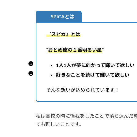
日
時
:
SPICAとは
『スピカ』とは
“
おとめ座の１番明るい星
”
1人1人が夢に向かって輝いて欲しい
好きなことを続けて輝いて欲しい
そんな想いが込められています！
私は高校の時に怪我をしたことで落ち込んだ
ても難しいことです。