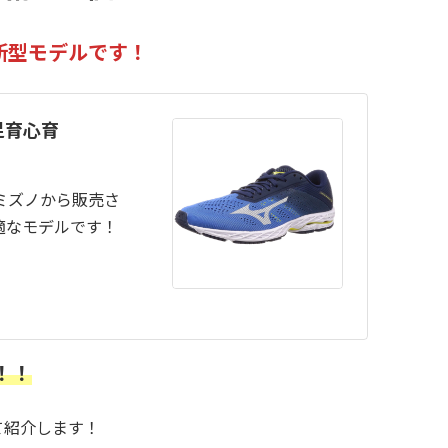
新型モデルです！
 足育心育
ミズノから販売さ
適なモデルです！
！！！
て紹介します！