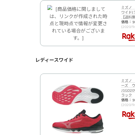
ミズノ 
ワイド(ラ
【送料
価格：1
(2020/
レディースワイド
ミズノ
ーズ ウ
J1GD
ラック
価格：1
(2020/