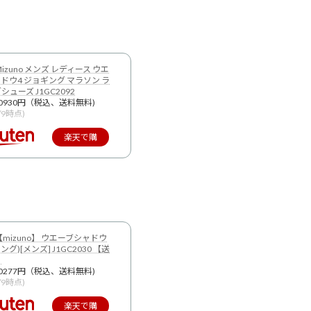
izuno メンズ レディース ウエ
ドウ4 ジョギング マラソン ラ
ューズ J1GC2092
0930円（税込、送料無料)
9/9時点)
楽天で購
入
【mizuno】 ウエーブシャドウ
ング)[メンズ] J1GC2030 【送
】
0277円（税込、送料無料)
9/9時点)
楽天で購