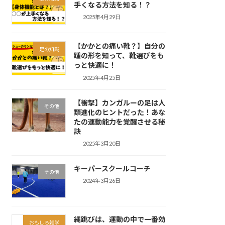
手くなる方法を知る！？
2025年4月29日
【かかとの痛い靴？】自分の
足の知識
踵の形を知って、靴選びをも
っと快適に！
2025年4月25日
【衝撃】カンガルーの足は人
その他
類進化のヒントだった！あな
たの運動能力を覚醒させる秘
訣
2025年3月20日
キーパースクールコーチ
その他
2024年3月26日
縄跳びは、運動の中で一番効
おもしろ雑学