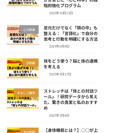
階的強化プログラム
2025年10月13日
足元だけでなく「頭の中」も
心の授業
整える：「言語化」で自分の
思考と行動を明確にする方法
2025年6月8日
体をどう使う？脳と体の連携
豆知識
を考える
2025年5月17日
ストレッチは「体との対話ツ
おもしろ雑学
ール」！研究データから見え
た、驚きの真実と私のおすす
め
2025年5月4日
【身体機能とは？】○○が上
足の知識