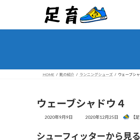
コ
ナ
ン
ビ
テ
ゲ
ン
ー
ツ
シ
へ
ョ
ス
ン
キ
に
ッ
移
プ
動
HOME
靴の紹介
ランニングシューズ
ウェーブシ
ウェーブシャドウ４
最
2020年9月9日
2020年12月25日
【足
終
更
シューフィッターから見
新