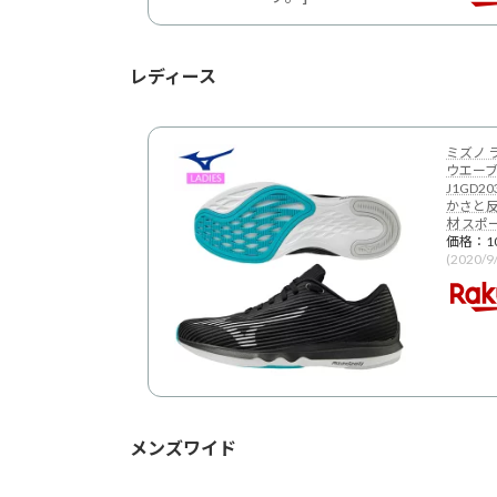
レディース
ミズノ 
ウエーブシ
J1GD2
かさと
材 スポ
価格：1
(2020/
メンズワイド