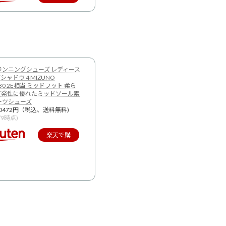
入
ランニングシューズ レディース
ャドウ 4 MIZUNO
030 2E相当 ミッドフット 柔ら
反発性に優れたミッドソール素
ーツシューズ
0472円（税込、送料無料)
9/9時点)
楽天で購
入