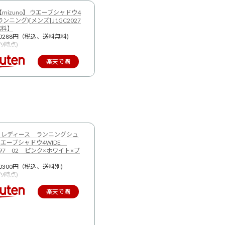
【mizuno】 ウエーブシャドウ4
ンニング)[メンズ] J1GC2027
無料】
0288円（税込、送料無料)
9/9時点)
楽天で購
入
 レディース ランニングシュ
エーブシャドウ4WIDE
2097 02 ピンク×ホワイト×ブ
0300円（税込、送料別)
9/9時点)
楽天で購
入